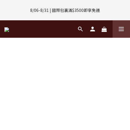
8/01-8/31 | 任選2件CUBOX正價商品 贈【威靈頓 / 波士頓墨鏡】
8/06-8/31 | 國際包裏滿$3500即享免運
(數量有限售完不補)
8/08-8/10 | 全館任選3件 贈 $188購物金
8/01-8/31 | 任選2件CUBOX正價商品 贈【威靈頓 / 波士頓墨鏡】
(數量有限售完不補)