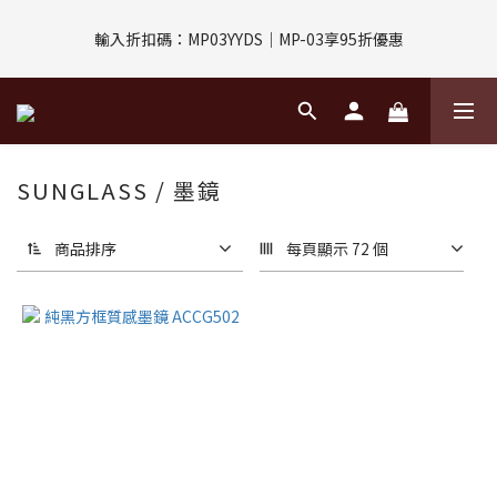
評價回饋｜訂單完成後7天內填寫5字以上評價，即可獲得$30購物
輸入折扣碼：MP03YYDS｜MP-03享95折優惠
金
指定付款方式｜即享2%回饋(信用卡、APPLE PAY、LINE PAY)
評價回饋｜訂單完成後7天內填寫5字以上評價，即可獲得$30購物
SUNGLASS / 墨鏡
金
商品排序
每頁顯示 72 個