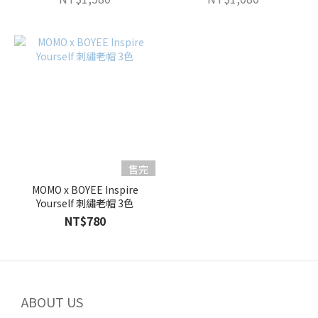
售完
MOMO x BOYEE Inspire
Yourself 刺繡老帽 3色
NT$780
ABOUT US