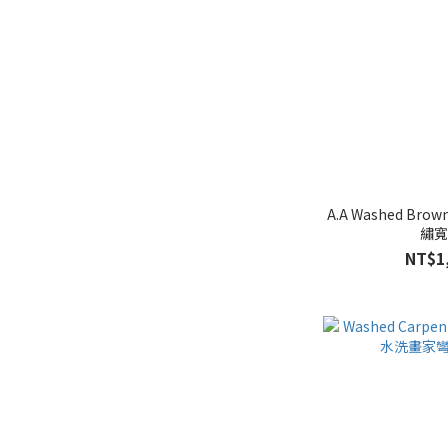
A.A Washed Bro
繡
NT$1