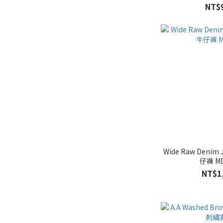
NT$
Wide Raw Deni
仔褲 MD
NT$1