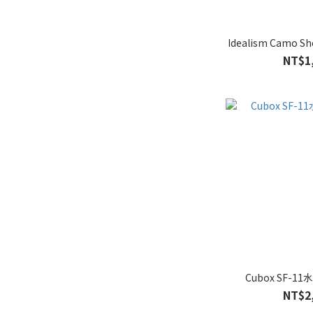
Idealism Camo Sh
NT$1
Cubox SF-
NT$2