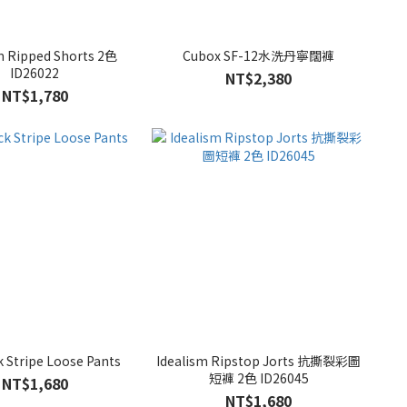
m Ripped Shorts 2色
Cubox SF-12水洗丹寧闊褲
ID26022
NT$2,380
NT$1,780
k Stripe Loose Pants
Idealism Ripstop Jorts 抗撕裂彩圖
短褲 2色 ID26045
NT$1,680
NT$1,680