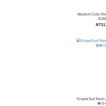
Idealism Color 
ID26
NT$1
Striped Suit P
褲 O-