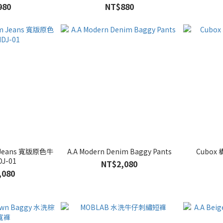
980
NT$880
m Jeans 寬版原色牛
A.A Modern Denim Baggy Pants
Cubox
J-01
NT$2,080
,080