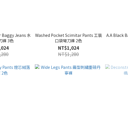
r Baggy Jeans 水
Washed Pocket Scimitar Pants 工裝
A.A Black
褲 3色
口袋彎刀褲 2色
,024
NT$1,024
,280
NT$1,280