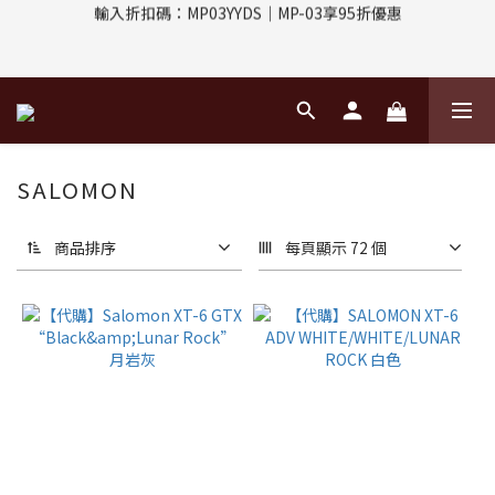
輸入折扣碼：MP03YYDS｜MP-03享95折優惠
評價回饋｜訂單完成後7天內填寫5字以上評價，即可獲得$30購物
金
指定付款方式｜即享2%回饋(信用卡、APPLE PAY、LINE PAY)
評價回饋｜訂單完成後7天內填寫5字以上評價，即可獲得$30購物
金
SALOMON
商品排序
每頁顯示 72 個