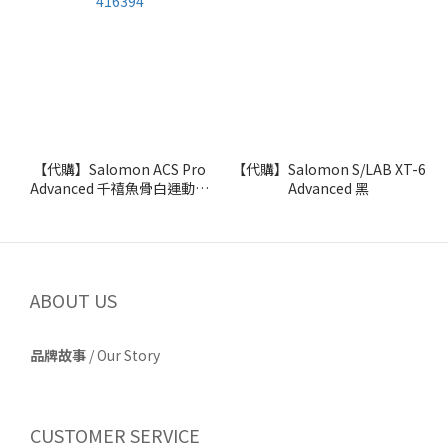
【代購】Salomon ACS Pro
【代購】Salomon S/LAB XT-6
Advanced 千禧魚骨白運動鞋
Advanced 黑
416394
ABOUT US
品牌故事
/
Our Story
CUSTOMER SERVICE