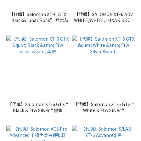
【代購】Salomon XT-6 GTX
【代購】SALOMON XT-6 ADV
“Black&Lunar Rock” 月岩灰
WHITE/WHITE/LUNAR ROCK
白色
【代購】Salomon XT-6 GTX "
【代購】Salomon XT-6 GTX "
Black & Ftw Silver " 黑銀
White & Ftw Silver "