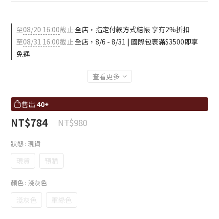
至
08/20 16:00
截止
全店，指定付款方式結帳 享有2%折扣
至
08/31 16:00
截止
全店，8/6 - 8/31 | 國際包裹滿$3500即享
免運
查看更多
售出
40+
NT$784
NT$980
狀態
: 現貨
現貨
預購
顏色
: 淺灰色
淺灰色
軍綠色