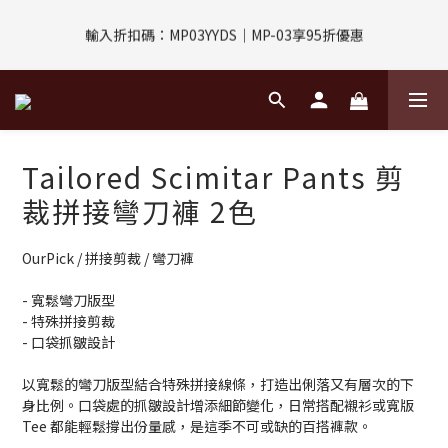
輸入折扣碼：MP03YYDS｜MP-03享95折優惠
評價回饋｜訂單完成後7天內填寫5字以上評價，即可獲得$30購物
金
指定付款方式｜即享2%回饋(信用卡、APPLE PAY、LINE PAY)
評價回饋｜訂單完成後7天內填寫5字以上評價，即可獲得$30購物
Tailored Scimitar Pants 剪
金
裁拼接彎刀褲 2色
OurPick / 拼接剪裁 / 彎刀褲
- 寬鬆彎刀版型
- 特殊拼接剪裁
- 口袋抓皺設計
以寬鬆的彎刀版型結合特殊拼接線條，打造出俐落又有層次的下
身比例。口袋處的抓皺設計增添細節變化，日常搭配襯衫或寬版
Tee 都能輕鬆撐出份量感，是這季不可或缺的百搭褲款。