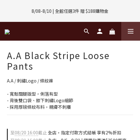
8/01-8/31 | 任選2件CUBOX正價商品 贈【威靈頓 / 波士頓墨鏡】
8/08-8/10 | 全館任選3件 贈 $188購物金
(數量有限售完不補)
8/01-8/31 | 任選2件CUBOX正價商品 贈【威靈頓 / 波士頓墨鏡】
(數量有限售完不補)
A.A Black Stripe Loose
Pants
A.A / 刺繡Logo / 條紋褲
- 寬鬆闊腿版型，俐落有型
- 背後雙口袋、膝下刺繡Logo細節
- 採用厚磅條紋布料，親膚不刺癢
至
08/20 16:00
截止
全店，指定付款方式結帳 享有2%折扣