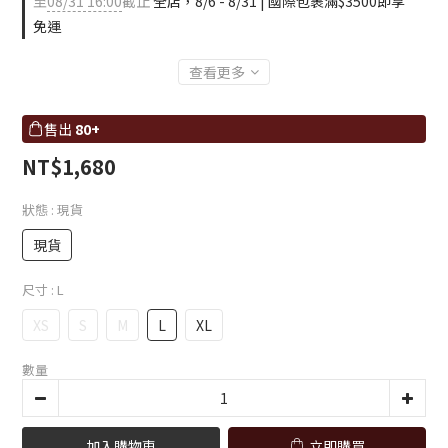
至
08/31 16:00
截止
全店，8/6 - 8/31 | 國際包裹滿$3500即享
免運
查看更多
售出
80+
NT$1,680
狀態
: 現貨
現貨
尺寸
: L
XS
S
M
L
XL
數量
加入購物車
立即購買