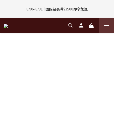
8/01-8/31 | 任選2件CUBOX正價商品 贈【威靈頓 / 波士頓墨鏡】
8/06-8/31 | 國際包裏滿$3500即享免運
(數量有限售完不補)
8/08-8/10 | 全館任選3件 贈 $188購物金
8/01-8/31 | 任選2件CUBOX正價商品 贈【威靈頓 / 波士頓墨鏡】
(數量有限售完不補)