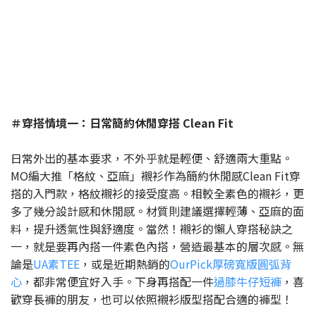
＃穿搭情境一：日常簡約休閒穿搭 Clean Fit
日常外出的基本要求，不外乎就是輕便、舒適兩大重點。
MO編大推「格紋、亞麻」襯衫作為簡約休閒感Clean Fit穿
搭的入門款，格紋襯衫的接受度高。相較全素色的襯衫，更
多了幾分設計感和休閒感。材質則建議選擇輕薄、亞麻的面
料，提升透氣性與舒適度。當然！襯衫的懶人穿搭秘訣之
一，就是要再內搭一件素色內搭，營造最基本的層次感。無
論是
UA素TEE
，或是近期熱銷的
OurPick厚磅寬版圓弧背
心
，都非常便宜好入手。下身再搭配一件
過膝牛仔短褲
，喜
歡穿長褲的朋友，也可以依照襯衫版型搭配合適的褲型！