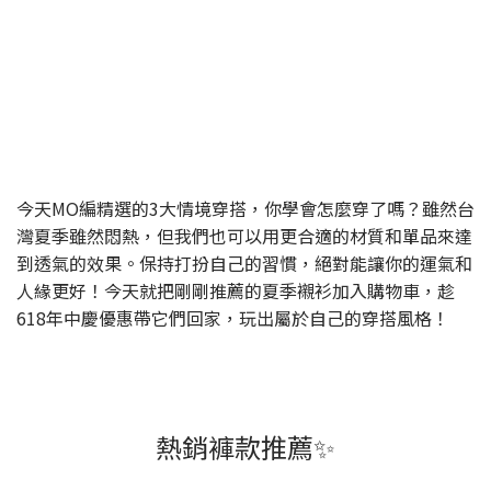
今天MO編精選的3大情境穿搭，你學會怎麼穿了嗎？雖然台
灣夏季雖然悶熱，但我們也可以用更合適的材質和單品來達
到透氣的效果。保持打扮自己的習慣，絕對能讓你的運氣和
人緣更好！今天就把剛剛推薦的夏季襯衫加入購物車，趁
618年中慶優惠帶它們回家，玩出屬於自己的穿搭風格！
熱銷褲款推薦✨