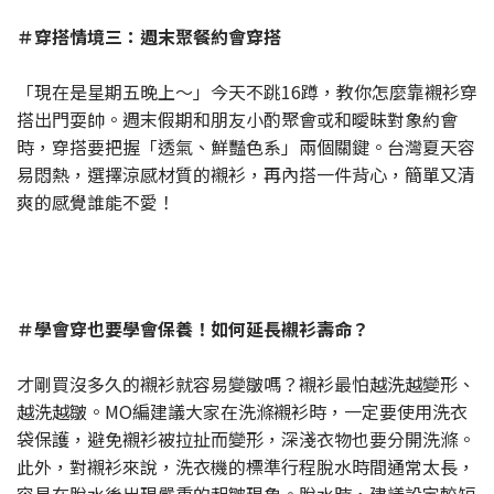
＃穿搭情境三：週末聚餐約會穿搭
「現在是星期五晚上～」今天不跳16蹲，教你怎麼靠襯衫穿
搭出門耍帥。週末假期和朋友小酌聚會或和曖昧對象約會
時，穿搭要把握「透氣、鮮豔色系」兩個關鍵。台灣夏天容
易悶熱，選擇涼感材質的襯衫，再內搭一件背心，簡單又清
爽的感覺誰能不愛！
＃學會穿也要學會保養！如何延長襯衫壽命？
才剛買沒多久的襯衫就容易變皺嗎？襯衫最怕越洗越變形、
越洗越皺。MO編建議大家在洗滌襯衫時，一定要使用洗衣
袋保護，避免襯衫被拉扯而變形，深淺衣物也要分開洗滌。
此外，對襯衫來說，洗衣機的標準行程脫水時間通常太長，