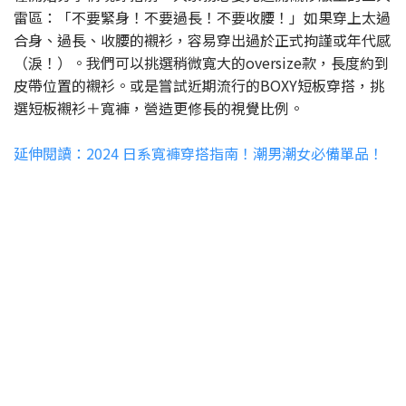
雷區：「不要緊身！不要過長！不要收腰！」如果穿上太過
合身、過長、收腰的襯衫，容易穿出過於正式拘謹或年代感
（淚！）。我們可以挑選稍微寬大的oversize款，長度約到
皮帶位置的襯衫。或是嘗試近期流行的BOXY短板穿搭，挑
選短板襯衫＋寬褲，營造更修長的視覺比例。
延伸閱讀：2024 日系寬褲穿搭指南！潮男潮女必備單品！