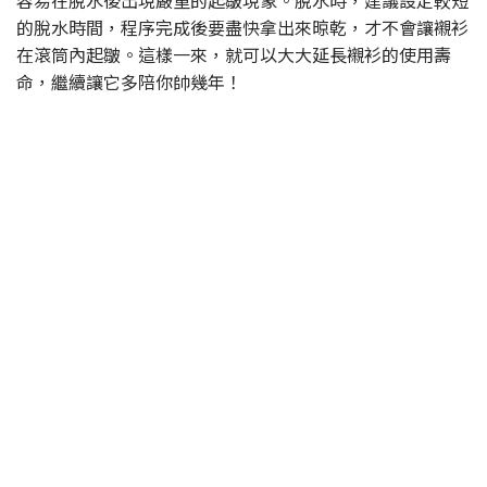
容易在脫水後出現嚴重的起皺現象。脫水時，建議設定較短
的脫水時間，程序完成後要盡快拿出來晾乾，才不會讓襯衫
在滾筒內起皺。這樣一來，就可以大大延長襯衫的使用壽
命，繼續讓它多陪你帥幾年！