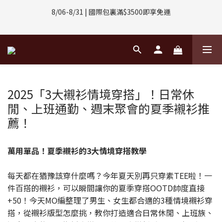
8/01-8/31 | 任選2件CUBOX正價商品 贈【威靈頓 / 波士頓墨鏡】
(數量有限售完不補)
8/08-8/10 | 全館任選3件 贈 $188購物金
8/01-8/31 | 任選2件CUBOX正價商品 贈【威靈頓 / 波士頓墨鏡】
(數量有限售完不補)
2025「3大襯衫情境穿搭」！日常休
閒、上班通勤、週末聚會的夏季襯衫推
薦！
萬用單品！夏季襯衫的3大情境穿搭教學
每天都在猶豫該穿什麼嗎？今年夏天別再只穿素TEE啦！一
件百搭的襯衫，可以瞬間讓你的夏季穿搭OOTD帥度直接
+50！今天MO編整理了男生、女生都合適的3種情境襯衫穿
搭，從襯衫版型怎麼挑，教你打造適合日常休閒、上班族、