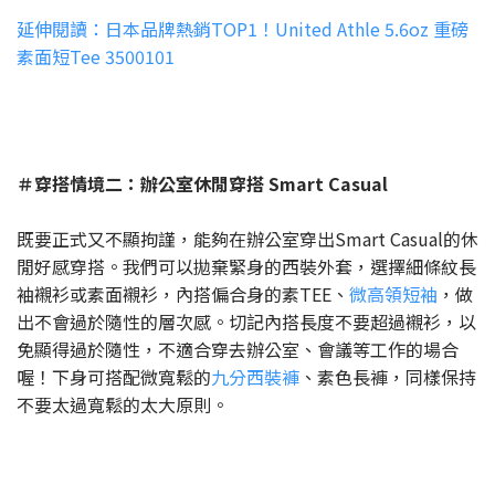
延伸閱讀：日本品牌熱銷TOP1！United Athle 5.6oz 重磅
素面短Tee 3500101
＃穿搭情境二：辦公室休閒穿搭 Smart Casual
既要正式又不顯拘謹，能夠在辦公室穿出Smart Casual的休
閒好感穿搭。我們可以拋棄緊身的西裝外套，選擇細條紋長
袖襯衫或素面襯衫，內搭偏合身的素TEE、
微高領短袖
，做
出不會過於隨性的層次感。切記內搭長度不要超過襯衫，以
免顯得過於隨性，不適合穿去辦公室、會議等工作的場合
喔！下身可搭配微寬鬆的
九分西裝褲
、素色長褲，同樣保持
不要太過寬鬆的太大原則。