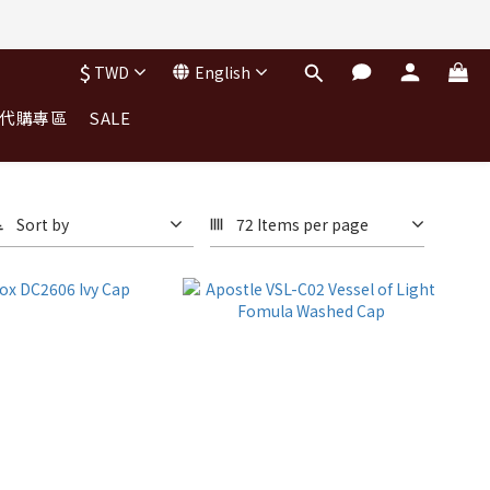
$
TWD
English
｜代購專區
SALE
Sort by
72 Items per page