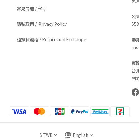
莫
常見問題
/ FAQ
公
隱私政策
/ Privacy Policy
558
退換貨流程
/ Return and Exchange
聯絡
mom
實
台
開放
$
TWD
English