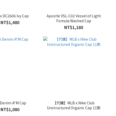
x DC2606 Ivy Cap
Apostle VSL-C02 Vessel of Light
Fomula Washed Cap
NT$1,480
NT$1,180
 Denim A*M Cap
【代購】MLB x Nike Club
Unstructured Organic Cap 11款
NT$1,080