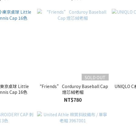
SOLD OUT
京桌球 Little
“Friends” Corduroy Baseball Cap
UNIQLO 
ennis Cap 16色
燈芯絨老帽
NT$780