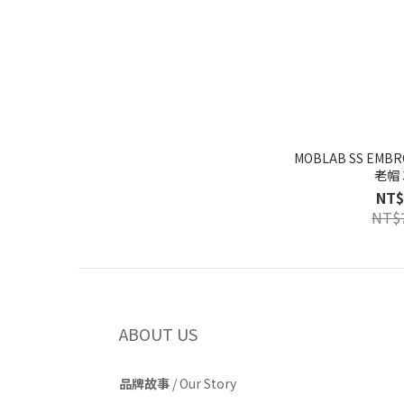
MOBLAB SS EMBR
老帽 
NT$
NT$
ABOUT US
品牌故事
/
Our Story