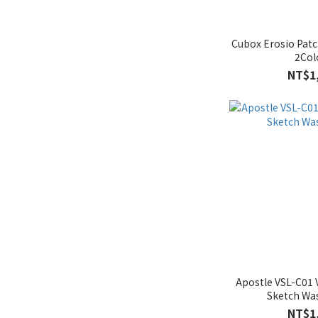
Cubox Erosio Pat
2Col
NT$1
Apostle VSL-C01 
Sketch Wa
NT$1