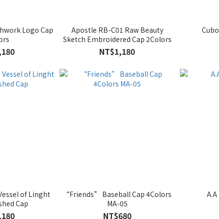
chwork Logo Cap
Apostle RB-C01 Raw Beauty
Cubo
ors
Sketch Embroidered Cap 2Colors
,180
NT$1,180
Vessel of Linght
“Friends” Baseball Cap 4Colors
A.A
shed Cap
MA-05
,180
NT$680