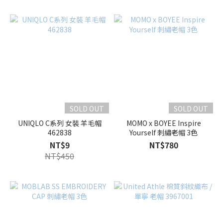
SOLD OUT
SOLD OUT
UNIQLO C系列 女裝 羊毛帽
MOMO x BOYEE Inspire
462838
Yourself 刺繡老帽 3色
NT$9
NT$780
NT$450