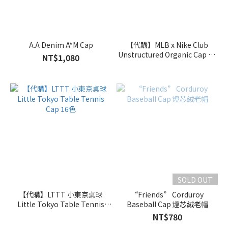
A.A Denim A*M Cap
【代購】MLB x Nike Club
Unstructured Organic Cap 11
NT$1,080
款
SOLD OUT
【代購】LTTT 小東京桌球
“Friends” Corduroy
Little Tokyo Table Tennis
Baseball Cap 燈芯絨老帽
Cap 16色
NT$780