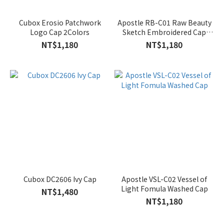
Cubox Erosio Patchwork
Apostle RB-C01 Raw Beauty
Logo Cap 2Colors
Sketch Embroidered Cap
2Colors
NT$1,180
NT$1,180
Cubox DC2606 Ivy Cap
Apostle VSL-C02 Vessel of
Light Fomula Washed Cap
NT$1,480
NT$1,180