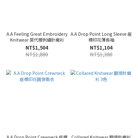
A.A Feeling Great Embroidery
A.A Drop Point Long Sleeve 座
Knitwear 莫代爾刺繡針織衫
標印花薄長袖
NT$1,504
NT$1,104
NT$1,880
NT$1,380
A.A Drop Point Crewneck 座標
Collared Knitwear 翻領針織衫