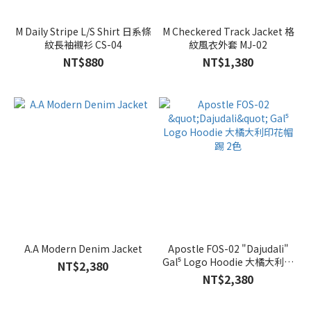
M Daily Stripe L/S Shirt 日系條
M Checkered Track Jacket 格
紋長袖襯衫 CS-04
紋風衣外套 MJ-02
NT$880
NT$1,380
A.A Modern Denim Jacket
Apostle FOS-02 "Dajudali"
Gal⁵ Logo Hoodie 大橘大利印
NT$2,380
花帽踢 2色
NT$2,380