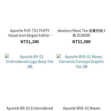
Apostle PUF-T01 PUFFY
Idealism Paint Tee 液畫短袖 3
Visual Icon Slogan Edition
色 ID26005
Tee 3色
NT$1,280
NT$1,080
Apostle BX-02 Embroidered
Apostle WVS-01 Waves