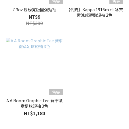
售完
售完
7.3oz 厚磅寬版圓弧短袖
【代購】Kappa 1916m.c.t 冰茶
素涼感運動短袖 2色
NT$9
NT$390
售完
A.A Room Graphic Tee 賽車徽
章足球短袖 3色
NT$1,180