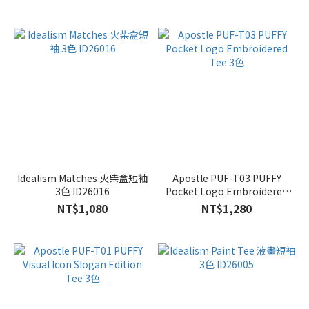
Idealism Matches 火柴盒短袖
Apostle PUF-T03 PUFFY
3色 ID26016
Pocket Logo Embroidered
Tee 3色
NT$1,080
NT$1,280