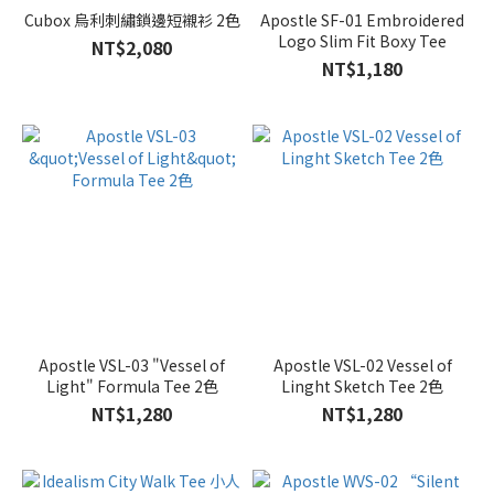
Cubox 烏利刺繡鎖邊短襯衫 2色
Apostle SF-01 Embroidered
Logo Slim Fit Boxy Tee
NT$2,080
NT$1,180
Apostle VSL-03 "Vessel of
Apostle VSL-02 Vessel of
Light" Formula Tee 2色
Linght Sketch Tee 2色
NT$1,280
NT$1,280