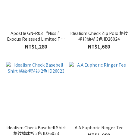
Apostle GN-R03 “Nissi”
Idealism Check Zip Polo 格紋
Exodus Reissued Limited Tee
半拉鍊衫 3色 ID26024
3色
NT$1,280
NT$1,680
Idealism Check Basebell Shirt
A.A Euphoric Ringer Tee
格紋棒球衫 2色 ID26023