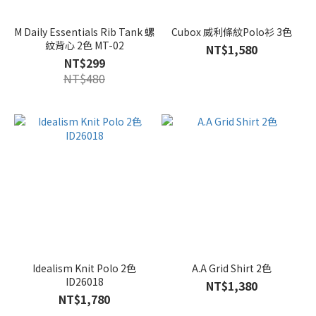
M Daily Essentials Rib Tank 螺
Cubox 威利條紋Polo衫 3色
紋背心 2色 MT-02
NT$1,580
NT$299
NT$480
Idealism Knit Polo 2色
A.A Grid Shirt 2色
ID26018
NT$1,380
NT$1,780