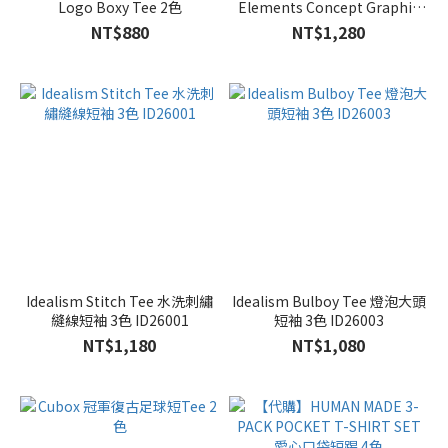
Logo Boxy Tee 2色
Elements Concept Graphic
Tee 2色
NT$880
NT$1,280
Idealism Stitch Tee 水洗刺繡
Idealism Bulboy Tee 燈泡大頭
縫線短袖 3色 ID26001
短袖 3色 ID26003
NT$1,180
NT$1,080