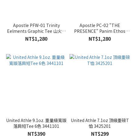
Apostle PFW-01 Trinity
Apostle PC-02 "THE
Eelments Graphic Tee 山火聲
PRESENCE" Panim Ethos
印花短袖 2色
Graphic Tee 2色
NT$1,280
NT$1,280
United Athle 9.1oz. 重量級寬版
United Athle 7.1oz 頂級重磅T
落肩短Tee 6色 3441101
恤 3425201
NT$390
NT$299