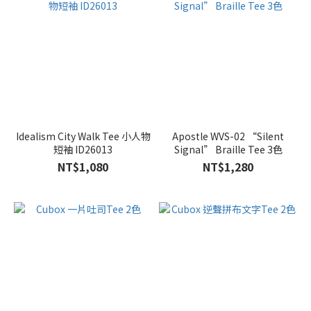
Idealism City Walk Tee 小人物
Apostle WVS-02 “Silent
短袖 ID26013
Signal” Braille Tee 3色
NT$1,080
NT$1,280