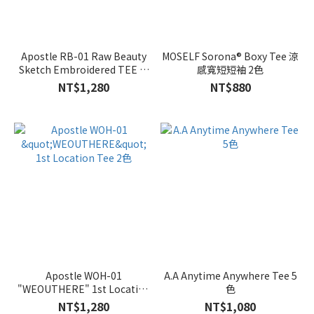
Apostle RB-01 Raw Beauty
MOSELF Sorona® Boxy Tee 涼
Sketch Embroidered TEE 刺
感寬短短袖 2色
繡涼感短袖 2色
NT$1,280
NT$880
Apostle WOH-01
A.A Anytime Anywhere Tee 5
"WEOUTHERE" 1st Location
色
Tee 2色
NT$1,280
NT$1,080