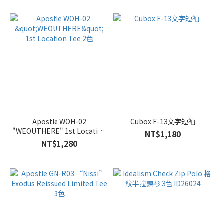
Apostle WOH-02
Cubox F-13文字短袖
"WEOUTHERE" 1st Location
NT$1,180
Tee 2色
NT$1,280