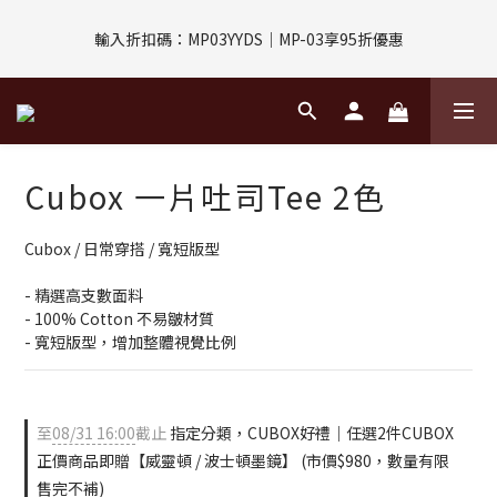
評價回饋｜訂單完成後7天內填寫5字以上評價，即可獲得$30購物
輸入折扣碼：MP03YYDS｜MP-03享95折優惠
金
指定付款方式｜即享2%回饋(信用卡、APPLE PAY、LINE PAY)
評價回饋｜訂單完成後7天內填寫5字以上評價，即可獲得$30購物
Cubox 一片吐司Tee 2色
金
Cubox / 日常穿搭 / 寬短版型
- 精選高支數面料
- 100% Cotton 不易皺材質
- 寬短版型，增加整體視覺比例
至
08/31 16:00
截止
指定分類，CUBOX好禮｜任選2件CUBOX
正價商品即贈【威靈頓 / 波士頓墨鏡】 (市價$980，數量有限
售完不補)