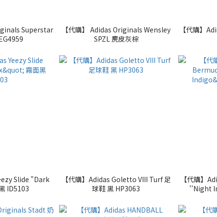
inals Superstar
【代購】 Adidas Originals Wensley
【代購】Adida
G4959
SPZL 麂皮灰棕
zy Slide "Dark
【代購】Adidas Goletto VIII Turf 足
【代購】Adida
黑 ID5103
球鞋 黑 HP3063
''Night