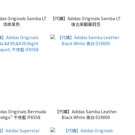
s Originals Samba LT
【代購】Adidas Originals Samba LT
漆皮黑色
復古黑翻蓋鞋舌
s Originals Bermuda
【代購】Adidas Samba Leather
 Indigo" 午夜藍 IF6558
Black White 黑白 019000