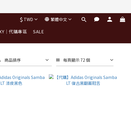
完不補)
$
TWD
繁體中文
完不補)
OXY｜代購專區
SALE
商品排序
每頁顯示 72 個