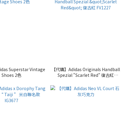
s Superstar Vintage
【代購】Adidas Originals Handball
Shoes 2色
Spezial "Scarlet Red" 復古紅
FV1227