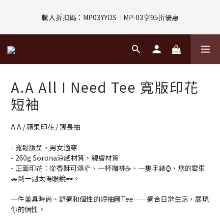
評價回饋｜訂單完成後7天內填寫5字以上評價，即可獲得$30購物
輸入折扣碼：MP03YYDS｜MP-03享95折優惠
金
指定付款方式｜即享2%回饋(信用卡、APPLE PAY、LINE PAY)
評價回饋｜訂單完成後7天內填寫5字以上評價，即可獲得$30購物
A.A All I Need Tee 寬版印花
金
短袖
A.A / 蘋果印花 / 薄長袖
- 寬鬆版型，男女適穿
- 260g Sorona涼感材質，親膚材質
- 正面印花：從香酥可頌🥐、一杯咖啡☕、一隻手錶⌚、您的愛車
🚗到一副太陽眼鏡🕶️。
一件兼具時尚、舒適和個性的短袖圖Tee——適合日常生活，展現
你的個性。