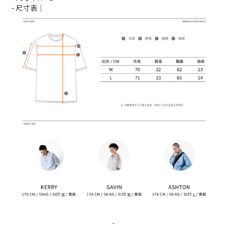
- 尺寸表｜
-