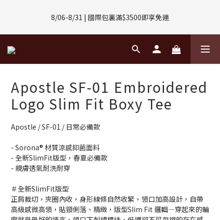
8/01-8/31 | 任選2件CUBOX正價商品 贈【威靈頓 / 波士頓墨鏡】
8/06-8/31 | 國際包裏滿$3500即享免運
(數量有限售完不補)
8/08-8/10 | 全館任選3件 贈 $188購物金
8/01-8/31 | 任選2件CUBOX正價商品 贈【威靈頓 / 波士頓墨鏡】
Apostle SF-01 Embroidered
(數量有限售完不補)
Logo Slim Fit Boxy Tee
Apostle / SF-01 / 日常必備款
- Sorona® 材質涼感抑菌面料
- 全新SlimFit版型，春夏必備款
- 親膚透氣耐洗耐穿
＃全新SlimFit版型
正肩裁切，夾圈內收，身形線條自然收緊，領口加高設計，自帶
高級感微高領，貼頸俐落、精緻，版型Slim Fit 邏輯—穿起來的輪
廓就是最好的語言，領口下刺繡標誌，低調卻不可忽視的存在感