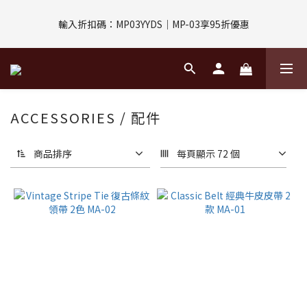
評價回饋｜訂單完成後7天內填寫5字以上評價，即可獲得$30購物
輸入折扣碼：MP03YYDS｜MP-03享95折優惠
金
指定付款方式｜即享2%回饋(信用卡、APPLE PAY、LINE PAY)
評價回饋｜訂單完成後7天內填寫5字以上評價，即可獲得$30購物
ACCESSORIES / 配件
金
商品排序
每頁顯示 72 個