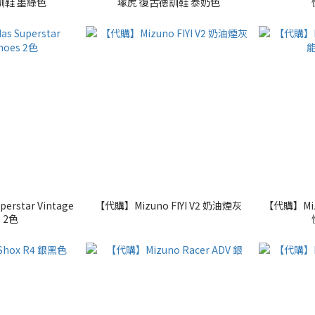
訓鞋 墨綠色
塚虎 復古德訓鞋 泰奶色
erstar Vintage
【代購】Mizuno FIYI V2 奶油煙灰
【代購】Miz
s 2色