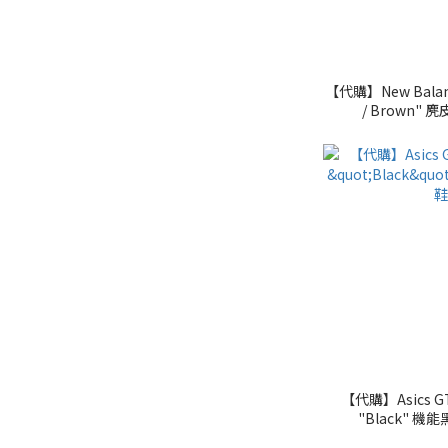
【代購】New Balanc
/ Brown" 
【代購】Asics GT
"Black" 