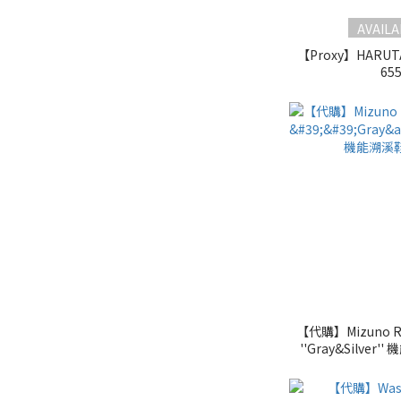
AVAILA
【Proxy】HARUTA
65
【代購】Mizuno Rac
''Gray&Silver