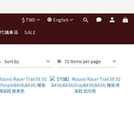
$
TWD
English
｜代購專區
SALE
Sort by
72 Items per page