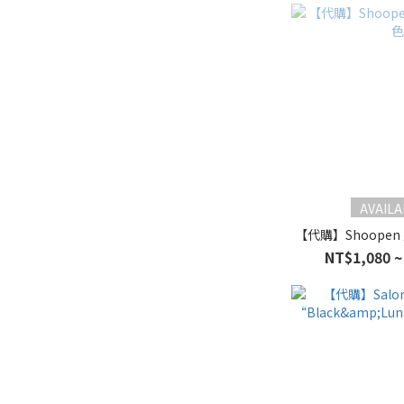
AVAILA
【代購】Shoopen
NT$1,080 ~