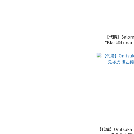
【代購】Salomo
“Black&Luna
【代購】Onitsuka T