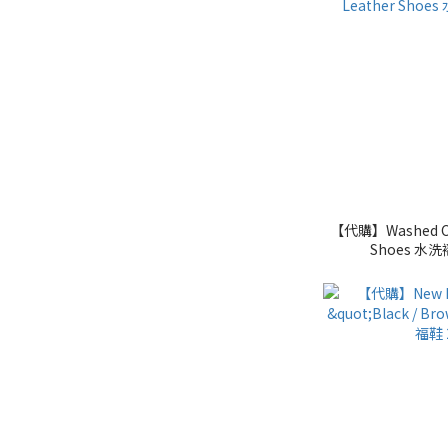
【代購】Washed Cri
Shoes 水