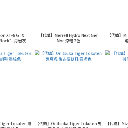
n XT-6 GTX
【代購】Merrell Hydro Next Gen
【代購】Miz
r Rock” 月岩灰
Moc 涼鞋 2色
iger Tokuten 鬼
【代購】Onitsuka Tiger Tokuten 鬼
【代購】Mizu