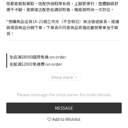
搭都能輕鬆駕馭。搭配快速鞋帶系統，上腳更便利，整體腳感舒
適不卡腳。黑銀復古配色低調卻耐看，機能與時尚一次到位。
*預購商品出貨14-21個工作天（不含假日）無法做退換貨，建議
與現貨商品分開下單，下單表示同意商品頁描述嚴禁棄單及不取
貨！
全店滿$8000國際免運 on order
全館滿$2000免運費 on order
Show more
Please message the shop owner for order details.
MESSAGE
Add to Wishlist