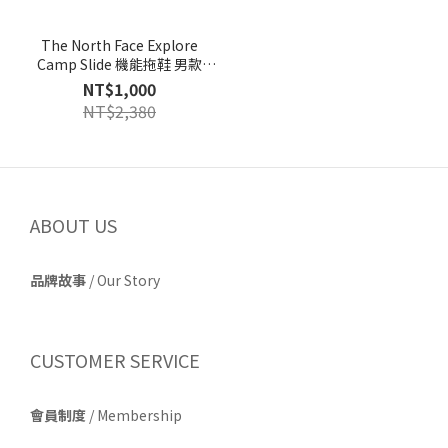
The North Face Explore
Camp Slide 機能拖鞋 男款
NF0A8A8Y / 女款NF0A8ADS 3
NT$1,000
色
NT$2,380
ABOUT US
品牌故事
/
Our Story
CUSTOMER SERVICE
會員制度
/ Membership