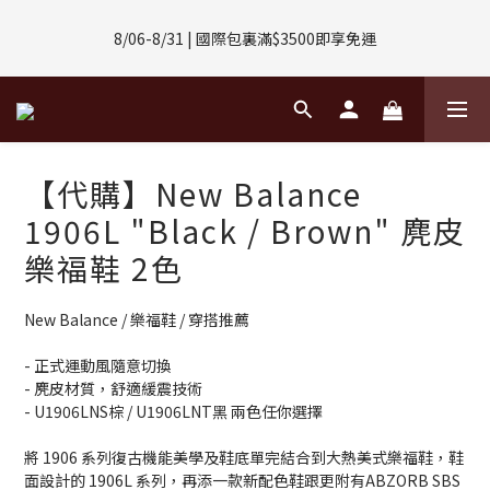
8/01-8/31 | 任選2件CUBOX正價商品 贈【威靈頓 / 波士頓墨鏡】
8/06-8/31 | 國際包裏滿$3500即享免運
(數量有限售完不補)
8/08-8/10 | 全館任選3件 贈 $188購物金
8/01-8/31 | 任選2件CUBOX正價商品 贈【威靈頓 / 波士頓墨鏡】
【代購】New Balance
(數量有限售完不補)
1906L "Black / Brown" 麂皮
樂福鞋 2色
New Balance / 樂福鞋 / 穿搭推薦
- 正式運動風隨意切換
- 麂皮材質，舒適緩震技術
- U1906LNS棕 / U1906LNT黑 兩色任你選擇
將 1906 系列復古機能美學及鞋底單完結合到大熱美式樂福鞋，鞋
面設計的 1906L 系列，再添一款新配色鞋跟更附有ABZORB SBS