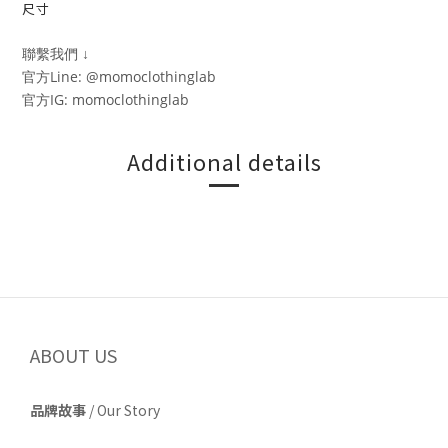
尺寸
聯繫我們 ↓
官方Line: @momoclothinglab
官方IG: momoclothinglab
Additional details
ABOUT US
品牌故事
/
Our Story