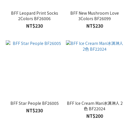
BFF Leopard Print Socks
BFF New Mushroom Love
2Colors BF26006
3Colors BF26099
NT$230
NT$230
BFF Star People BF26005
BFF Ice Cream Man冰淇淋人 2
色 BF22024
NT$230
NT$200