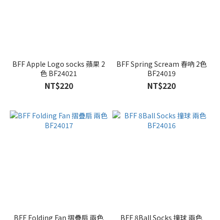
BFF Apple Logo socks 蘋果 2
BFF Spring Scream 春吶 2色
色 BF24021
BF24019
NT$220
NT$220
BFF Folding Fan 摺疊扇 兩色
BFF 8Ball Socks 撞球 兩色