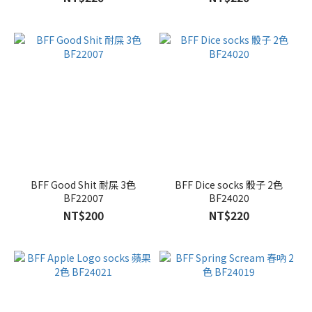
BFF Good Shit 耐屎 3色
BFF Dice socks 骰子 2色
BF22007
BF24020
NT$200
NT$220