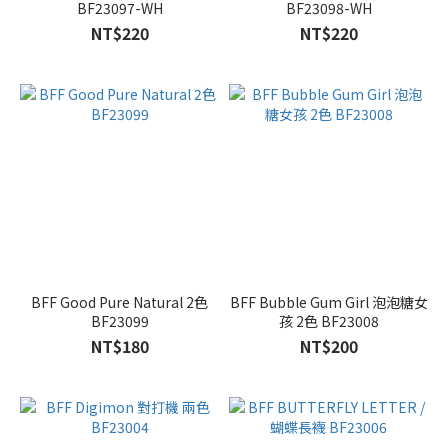
BF23097-WH
BF23098-WH
NT$220
NT$220
BFF Good Pure Natural 2色
BFF Bubble Gum Girl 泡泡糖女
BF23099
孩 2色 BF23008
NT$180
NT$200