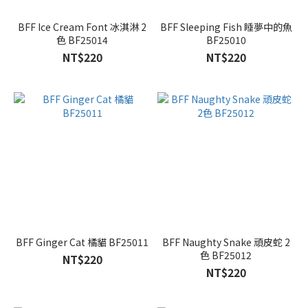
BFF Ice Cream Font 冰淇淋 2
BFF Sleeping Fish 睡夢中的魚
色 BF25014
BF25010
NT$220
NT$220
BFF Ginger Cat 橘貓 BF25011
BFF Naughty Snake 頑皮蛇 2
色 BF25012
NT$220
NT$220