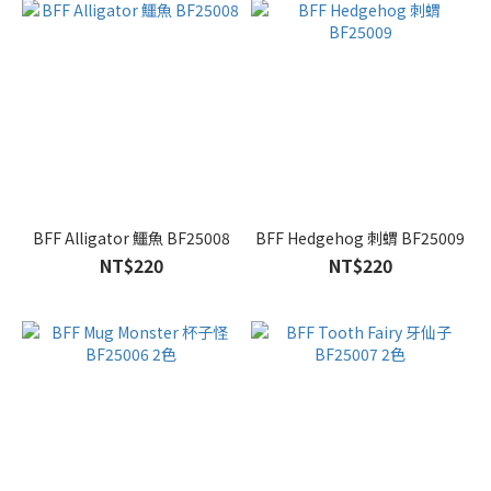
BFF Alligator 鱷魚 BF25008
BFF Hedgehog 刺蝟 BF25009
NT$220
NT$220