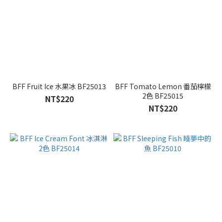
BFF Fruit Ice 水果冰 BF25013
BFF Tomato Lemon 番茄檸檬
2色 BF25015
NT$220
NT$220