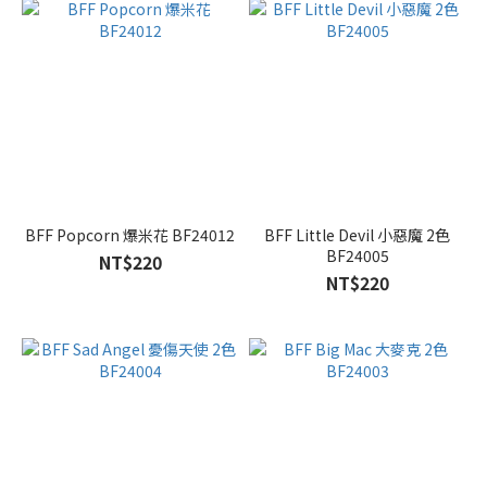
BFF Popcorn 爆米花 BF24012
BFF Little Devil 小惡魔 2色
BF24005
NT$220
NT$220