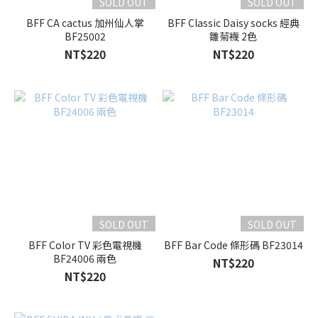
SOLD OUT
SOLD OUT
BFF CA cactus 加州仙人掌
BFF Classic Daisy socks 經典
BF25002
雛菊襪 2色
NT$220
NT$220
SOLD OUT
SOLD OUT
BFF Color TV 彩色電視機
BFF Bar Code 條形碼 BF23014
BF24006 兩色
NT$220
NT$220