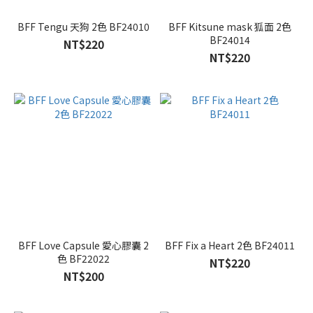
BFF Tengu 天狗 2色 BF24010
BFF Kitsune mask 狐面 2色
BF24014
NT$220
NT$220
BFF Love Capsule 愛心膠囊 2
BFF Fix a Heart 2色 BF24011
色 BF22022
NT$220
NT$200