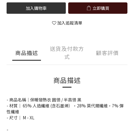
加入購物車
立即購買
加入追蹤清單
送貨及付款方
商品描述
顧客評價
式
商品描述
- 商品名稱｜保暖發熱衣 圓領 / 半高領 黑
- 材質｜ 65% 人造纖維 (含石墨烯），28% 莫代爾纖維，7% 彈
性纖維
- 尺寸｜ M - XL
-