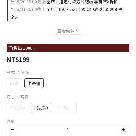
至
08/20 16:00
截止
全店，指定付款方式結帳 享有2%折扣
至
08/31 16:00
截止
全店，8/6 - 8/31 | 國際包裹滿$3500即享
免運
查看更多
售出
1000+
NT$199
款式
: 半高領
圓領
半高領
尺寸
: L(現貨)
M(現貨)
L(現貨)
XL(現貨)
數量