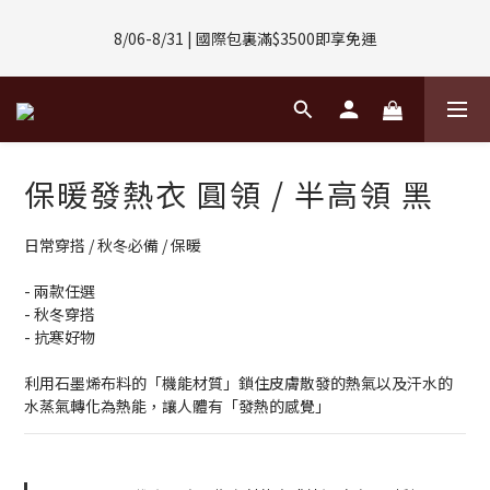
8/01-8/31 | 任選2件CUBOX正價商品 贈【威靈頓 / 波士頓墨鏡】
8/06-8/31 | 國際包裏滿$3500即享免運
(數量有限售完不補)
8/08-8/10 | 全館任選3件 贈 $188購物金
8/01-8/31 | 任選2件CUBOX正價商品 贈【威靈頓 / 波士頓墨鏡】
保暖發熱衣 圓領 / 半高領 黑
(數量有限售完不補)
日常穿搭 / 秋冬必備 / 保暖
- 兩款任選
- 秋冬穿搭
- 抗寒好物
利用石墨烯布料的「機能材質」鎖住皮膚散發的熱氣以及汗水的
水蒸氣轉化為熱能，讓人體有「發熱的感覺」