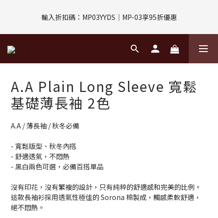
評價回饋｜訂單完成後7天內填寫5字以上評價，即可獲得$30購物
輸入折扣碼：MP03YYDS｜MP-03享95折優惠
金
指定付款方式｜即享2%回饋(信用卡、APPLE PAY、LINE PAY)
評價回饋｜訂單完成後7天內填寫5字以上評價，即可獲得$30購物
A.A Plain Long Sleeve 寬鬆
金
基礎薄長袖 2色
A.A / 薄長袖 / 秋冬必備
- 寬鬆版型、秋冬內搭
- 舒適透氣，不悶熱
- 黑白兩色可選，必備百搭單品
沒有印花，沒有繁複的設計，只有純粹的舒適感和完美的比例。
這款長袖衫採用透氣性極佳的 Sorona 棉製成，觸感柔軟舒適，
絕不悶熱。