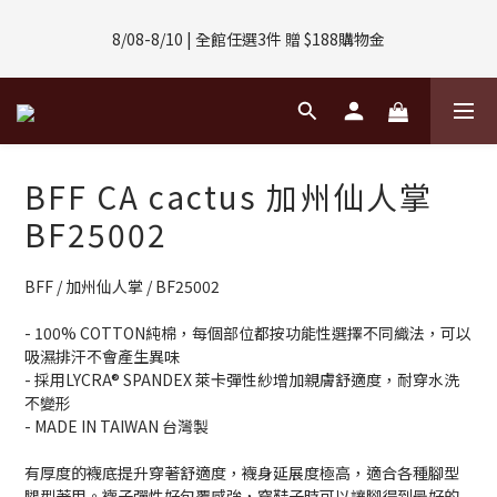
8/01-8/31 | 任選2件CUBOX正價商品 贈【威靈頓 / 波士頓墨鏡】
8/08-8/10 | 全館任選3件 贈 $188購物金
(數量有限售完不補)
8/01-8/31 | 任選2件CUBOX正價商品 贈【威靈頓 / 波士頓墨鏡】
(數量有限售完不補)
BFF CA cactus 加州仙人掌
BF25002
BFF / 加州仙人掌 / BF25002 
- 100% COTTON純棉，每個部位都按功能性選擇不同織法，可以
吸濕排汗不會產生異味
- 採用LYCRA® SPANDEX 萊卡彈性紗增加親膚舒適度，耐穿水洗
不變形
- MADE IN TAIWAN 台灣製
有厚度的襪底提升穿著舒適度，襪身延展度極高，適合各種腳型
腿型著用。襪子彈性好包覆感強，穿鞋子時可以讓腳得到最好的