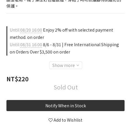
保護。
Until
08/20 16:00
Enjoy 2% off with selected payment
method. on order
Until
08/31 16:00
8/6 - 8/31 | Free International Shipping
on Orders Over $3,500 on order
Show more
NT$220
Sold Out
Notify When in Stock
Add to Wishlist