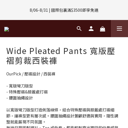
8/01-8/31 | 任選2件CUBOX正價商品 贈【威靈頓 / 波士頓墨鏡】
8/06-8/31 | 國際包裏滿$3500即享免運
(數量有限售完不補)
8/08-8/10 | 全館任選3件 贈 $188購物金
8/01-8/31 | 任選2件CUBOX正價商品 贈【威靈頓 / 波士頓墨鏡】
Wide Pleated Pants 寬版壓
(數量有限售完不補)
褶剪裁西裝褲
OurPick / 壓褶設計 / 西裝褲
- 寬版彎刀版型
- 特殊壓褶&膝蓋處打褶
- 腰圍抽繩設計
以寬版彎刀版型打造俐落線條，結合特殊壓褶與膝蓋處打褶細
節，讓褲型更有層次感。腰圍抽繩設計兼顧舒適與實用，隨性調
整就能展現不同氛圍。
無論日常搭配襯衫、Tee 或外套，都能輕鬆穿出獨特的份量感與