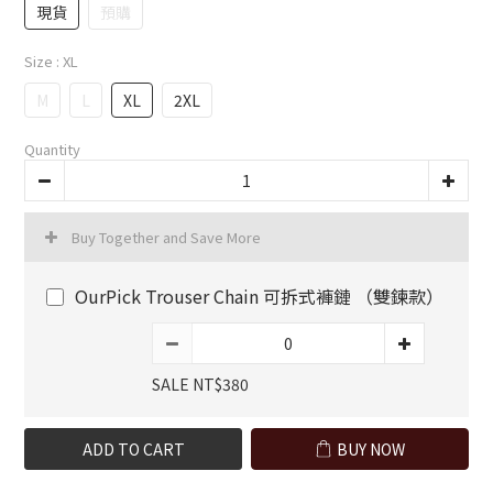
現貨
預購
Size
: XL
M
L
XL
2XL
Quantity
Buy Together and Save More
OurPick Trouser Chain 可拆式褲鏈 （雙鍊款）
SALE NT$380
ADD TO CART
BUY NOW