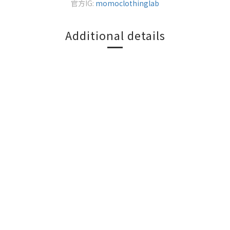
官方IG:
momoclothinglab
Additional details