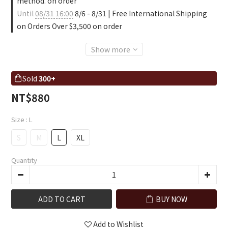
method. on order
Until
08/31 16:00
8/6 - 8/31 | Free International Shipping
on Orders Over $3,500 on order
Show more
Sold
300+
NT$880
Size
: L
S
M
L
XL
Quantity
ADD TO CART
BUY NOW
Add to Wishlist