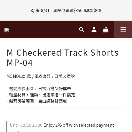
8/01-8/31 | 任選2件CUBOX正價商品 贈【威靈頓 / 波士頓墨鏡】
8/06-8/31 | 國際包裏滿$3500即享免運
(數量有限售完不補)
8/08-8/10 | 全館任選3件 贈 $188購物金
8/01-8/31 | 任選2件CUBOX正價商品 贈【威靈頓 / 波士頓墨鏡】
M Checkered Track Shorts
(數量有限售完不補)
MP-04
MOMO自訂款 / 風衣套裝 / 日常必備款
- 機能風衣面料，日常百搭又好攜帶
- 輕量材質，運動、出遊穿搭一件搞定
- 鬆緊綁帶腰圍，自由調整舒適度
Until
08/20 16:00
Enjoy 2% off with selected payment