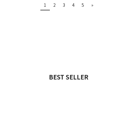
1
2
3
4
5
»
BEST SELLER