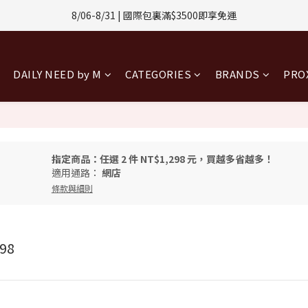
1-8/31 | 任選2件CUBOX正價商品 贈【威靈頓 / 波士頓墨鏡】(數量有限售
8/06-8/31 | 國際包裏滿$3500即享免運
8/08-8/10 | 全館任選3件 贈 $188購物金
DAILY NEED by M
CATEGORIES
BRANDS
PR
1-8/31 | 任選2件CUBOX正價商品 贈【威靈頓 / 波士頓墨鏡】(數量有限售
指定商品：任選 2 件 NT$1,298 元，買越多省越多！
適用通路：
網店
條款與細則
98