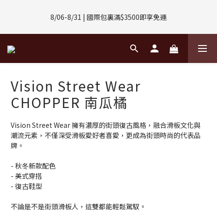
8/01-8/31 | 任選2件CUBOX正價商品 贈【威靈頓 / 波士頓墨鏡】
8/06-8/31 | 國際包裏滿$3500即享免運
(數量有限售完不補)
8/08-8/10 | 全館任選3件 贈 $188購物金
8/01-8/31 | 任選2件CUBOX正價商品 贈【威靈頓 / 波士頓墨鏡】
Vision Street Wear
(數量有限售完不補)
CHOPPER 南瓜橘
Vision Street Wear 擁有濃厚的街頭復古風格，融合滑板文化與
潮流元素，不僅深受滑板愛好者喜愛，更成為街頭時尚的代表品
牌。
- 秋冬新款配色
- 美式穿搭
- 復古鞋型
不論是不是街頭滑板人，這雙都能輕鬆駕馭。