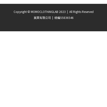
Copyright © MOMOCLOTHiNGLAB 2023 | All Rights Reserved
莫買有限公司 | 統編55836546