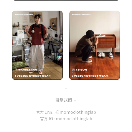
-
聯繫我們 ↓
: @momoclothinglab
官方 LINE
IG : momoclothinglab
官方