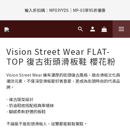
評價回饋｜訂單完成後7天內填寫5字以上評價，即可獲得$30購物
輸入折扣碼：MP03YYDS｜MP-03享95折優惠
金
指定付款方式｜即享2%回饋(信用卡、APPLE PAY、LINE PAY)
評價回饋｜訂單完成後7天內填寫5字以上評價，即可獲得$30購物
Vision Street Wear FLAT-
金
TOP 復古街頭滑板鞋 櫻花粉
Vision Street Wear 擁有濃厚的街頭復古風格，融合滑板文化與
潮流元素，不僅深受滑板愛好者喜愛，更成為街頭時尚的代表品
牌。
- 復古版型設計
- 奶油鞋底搭配經典車縫線
- 腳感柔軟舒適的板鞋
不論是不是街頭滑板人，這雙都能輕鬆駕馭。