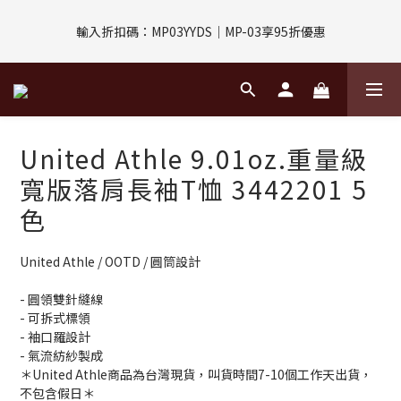
評價回饋｜訂單完成後7天內填寫5字以上評價，即可獲得$30購物
輸入折扣碼：MP03YYDS｜MP-03享95折優惠
金
指定付款方式｜即享2%回饋(信用卡、APPLE PAY、LINE PAY)
評價回饋｜訂單完成後7天內填寫5字以上評價，即可獲得$30購物
United Athle 9.01oz.重量級
金
寬版落肩長袖T恤 3442201 5
色
United Athle / OOTD / 圓筒設計
- 圓領雙針縫線
- 可拆式標領
- 袖口羅設計
- 氣流紡紗製成
＊United Athle商品為台灣現貨，叫貨時間7-10個工作天出貨，
不包含假日＊