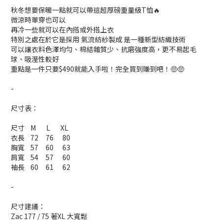
秋冬想要保暖一點就可以帶這超厚磅重量級T恤🔥
微涼時單穿也可以
再冷一些就可以在內搭或外搭上衣
特別之處在於它是採用 氣流紡紗製成 是一種
新型紡織技術
可以讓衣料色澤均勻、棉結雜質少、抗磨強度高，更不易起毛
球、吸溼性較好
重點是一件只要$490就能入手啦！完全買到賺到吧！🤑🤑
-
尺寸表：
尺寸 M L XL
衣長 72 76 80
胸寬 57 60 63
肩寬 54 57 60
袖長 60 61 62
-
尺寸建議：
Zac 177 / 75 著XL 大寬鬆