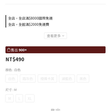
全店，全店滿$8000國際免運
全店，全館滿$2000免運費
查看更多
售出
900+
NT$490
顏色
: 白色
白色
霜灰色
煙燻卡其
湖藍色
黑色
尺寸
: M
M
L
XL
售完