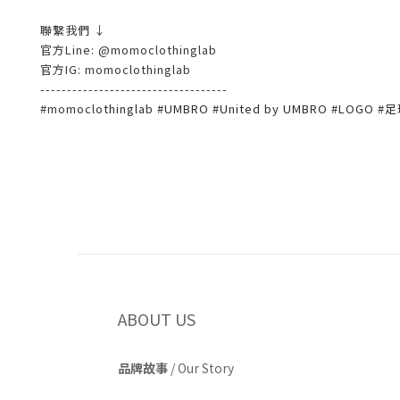
聯繫我們 ↓
官方Line: @momoclothinglab
官方IG: momoclothinglab
-----------------------------------
#momoclo
thinglab #UMBRO #United by UMBRO #LOGO #
ABOUT US
品牌故事
/
Our Story