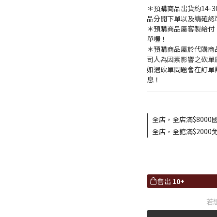
＊預購商品出貨約14-
品分開下單以及請確認
＊預購商品屬客製給付
單喔！
＊預購商品屬於代購商
司人為因素影響之砍單
如遇砍單問題會在訂單
息！
全店，全店滿$8000
全店，全館滿$2000
售出
10+
若