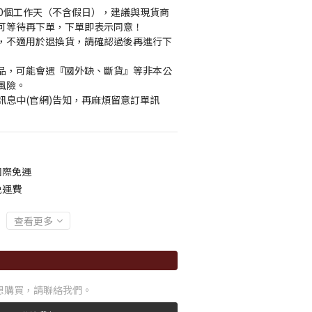
30個工作天（不含假日），建議與現貨商
可等待再下單，下單即表示同意！
，不適用於退換貨，請確認過後再進行下
品，可能會遇『國外缺、斷貨』等非本公
風險。
訊息中(官網)告知，再麻煩留意訂單訊
國際免運
免運費
查看更多
想購買，請聯絡我們。