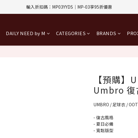
評價回饋｜訂單完成後7天內填寫5字以上評價，即可獲得$30購物金
輸入折扣碼：MP03YYDS｜MP-03享95折優惠
指定付款方式｜即享2%回饋(信用卡、APPLE PAY、LINE PAY)
DAILY NEED by M
CATEGORIES
BRANDS
PR
評價回饋｜訂單完成後7天內填寫5字以上評價，即可獲得$30購物金
【預購】UMB
Umbro 
UMBRO / 足球衣 / OO
- 復古風格
- 夏日必備
- 寬鬆版型