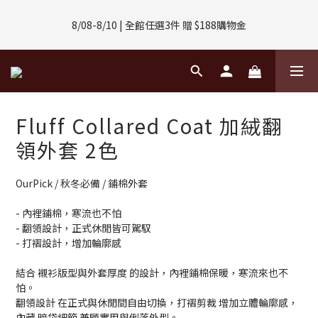
8/01-8/31 | 任選2件CUBOX正價商品 贈【威靈頓 / 波士頓墨鏡】
8/08-8/10 | 全館任選3件 贈 $188購物金
(數量有限售完不補)
8/01-8/31 | 任選2件CUBOX正價商品 贈【威靈頓 / 波士頓墨鏡】
(數量有限售完不補)
Fluff Collared Coat 加絨翻
領外套 2色
OurPick / 秋冬必備 / 鋪棉外套
- 內裡鋪棉，寒流也不怕
- 翻領設計，正式休閒皆可駕馭
- 打褶設計，增加輪廓感
結合 襯衫版型與外套厚度 的設計，內裡鋪棉保暖，寒流來也不
怕。
翻領設計 在正式與休閒間自由切換，打褶剪裁 增加立體輪廓感，
內藏 暗袋細節 兼顧實用與俐落外型。