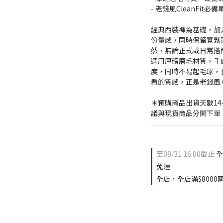
- 老錢風CleanFit必備
經典西裝褲為基礎，加
份量感，同時保留寬鬆
然，無論正式或日常搭
選用厚磅磨毛材質，手
度，同時不易起毛球，
看的質感，正是老錢風 C
＊預購商品出貨天數14
議與現貨商品分開下單
至
08/31 16:00
截止
全
免運
全店，全店滿$8000