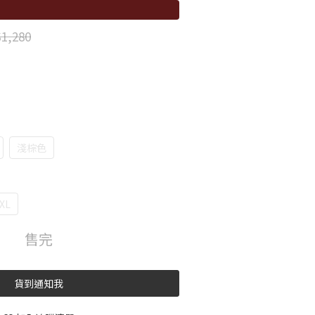
1,280
淺棕色
XL
售完
貨到通知我