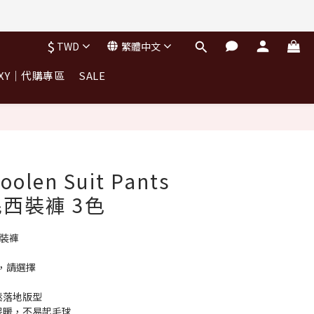
完不補)
$
TWD
繁體中文
完不補)
OXY｜代購專區
SALE
oolen Suit Pants
西裝褲 3色
 西裝褲
，請選擇
鬆落地版型
保暖，不易起毛球