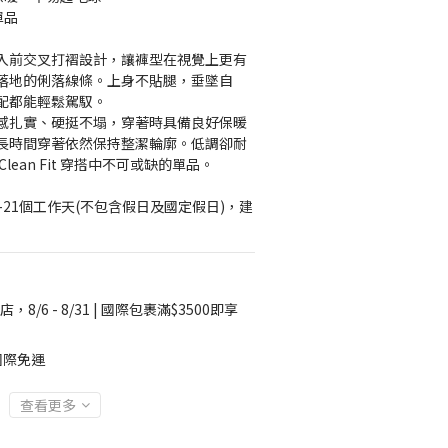
單品
入前交叉打褶設計，讓褲型在視覺上更有
落地的俐落線條。上身不貼腿，垂墜自
配都能輕鬆駕馭。
感扎實、硬挺不塌，穿著時具備良好保暖
長時間穿著依然保持整潔輪廓。低調卻耐
lean Fit 穿搭中不可或缺的單品。
-21個工作天(不包含假日及國定假日)，建
店，8/6 - 8/31 | 國際包裹滿$3500即享
國際免運
查看更多