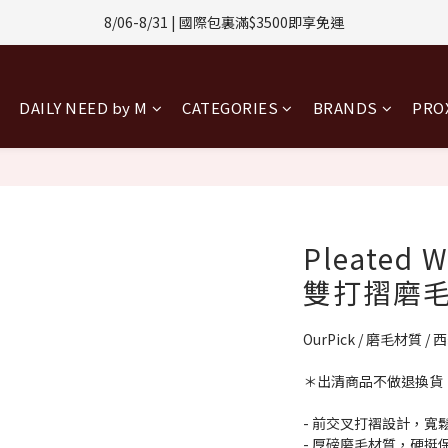
1-8/31 | 任選2件CUBOX正價商品 贈【威靈頓 / 波士頓墨鏡】(數量有限售
8/08-8/10 | 全館任選3件 贈 $188購物金
1-8/31 | 任選2件CUBOX正價商品 贈【威靈頓 / 波士頓墨鏡】(數量有限售
DAILY NEED by M
CATEGORIES
BRANDS
PR
Pleated W
雙打摺磨毛
OurPick / 磨毛材質 /
＊出清商品不做退換貨
- 前交叉打褶設計，寬
- 厚磅磨毛材質，硬挺