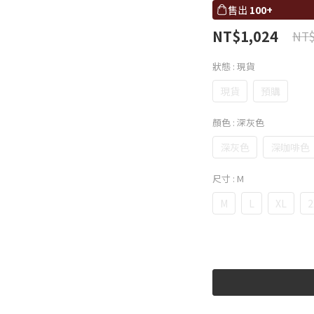
售出
100+
NT$1,024
NT$
狀態
: 現貨
現貨
預購
顏色
: 深灰色
深灰色
深咖啡色
尺寸
: M
M
L
XL
2