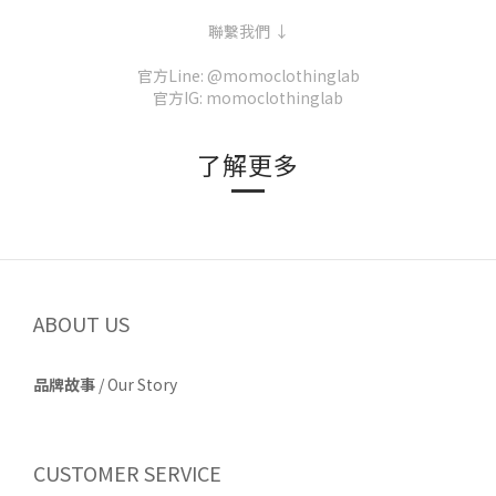
聯繫我們 ↓
官方Line: @momoclothinglab
官方IG: momoclothinglab
了解更多
ABOUT US
品牌故事
/
Our Story
CUSTOMER SERVICE