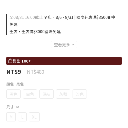
至
08/31 16:00
截止
全店，8/6 - 8/31 | 國際包裹滿$3500即享
免運
全店，全店滿$8000國際免運
查看更多
售出
100+
NT$9
NT$480
顏色
: 黑色
黑色
白色
深灰
灰藍
沙色
尺寸
: M
M
L
XL