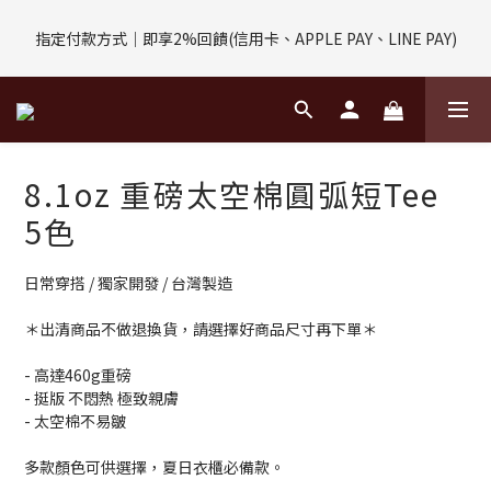
評價回饋｜訂單完成後7天內填寫5字以上評價，即可獲得$30購物
指定付款方式｜即享2%回饋(信用卡、APPLE PAY、LINE PAY)
金
評價回饋｜訂單完成後7天內填寫5字以上評價，即可獲得$30購物
金
8.1oz 重磅太空棉圓弧短Tee
5色
日常穿搭 / 獨家開發 / 台灣製造
＊出清商品不做退換貨，請選擇好商品尺寸再下單＊
- 高達460g重磅
- 挺版 不悶熱 極致親膚
- 太空棉不易皺
多款顏色可供選擇，夏日衣櫃必備款。