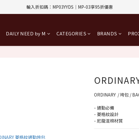
評價回饋｜訂單完成後7天內填寫5字以上評價，即可獲得$30購物金
輸入折扣碼：MP03YYDS｜MP-03享95折優惠
指定付款方式｜即享2%回饋(信用卡、APPLE PAY、LINE PAY)
DAILY NEED by M
CATEGORIES
BRANDS
PR
評價回饋｜訂單完成後7天內填寫5字以上評價，即可獲得$30購物金
ORDINA
ORDINARY  / 垮包 / BA
- 通勤必備
- 菱格紋設計
- 尼龍混棉材質