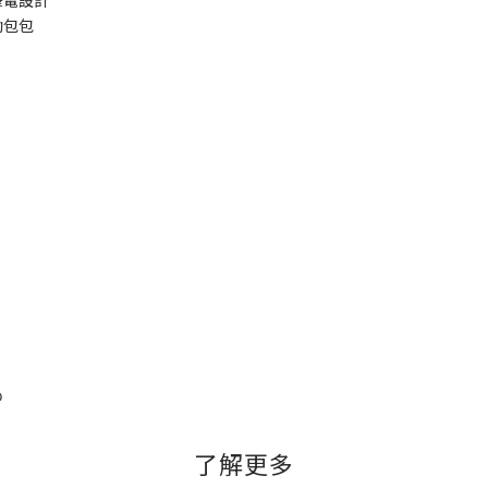
筆電設計
勤包包
D
了解更多