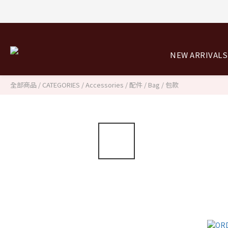
NEW ARRIVALS
全部商品
/
CATEGORIES
/
Accessories / 配件
/
Bag / 包款