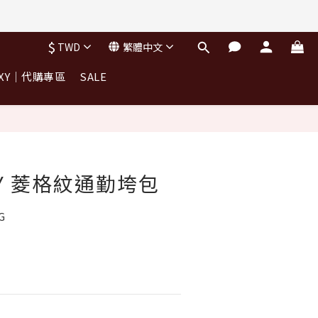
$
TWD
繁體中文
OXY｜代購專區
SALE
RY 菱格紋通勤垮包
G