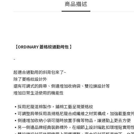
商品描述
【
ORDINARY 菱格紋通勤垮包
】
-
超適合通勤用的斜背包來了~
除了菱格紋設計外
還有可調式的肩帶、側邊增加收納袋、雙拉鍊設計等
增加日常生活使用的機能性
▪採用尼龍混棉製作，鋪棉工藝呈現菱格紋
▪可調整肩帶採用高規格尼龍合成纖維之材質構成，加強載重度
▪側邊增加收納小袋可隨時放置手機等物品，讓通勤上更去方便
▪另一側邊品牌經典裝飾標外，在細節上設計鑰匙扣環增貼實用