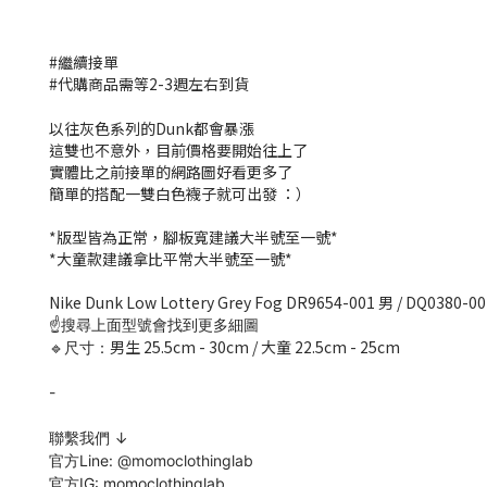
#繼續接單
#代購商品需等2-3週左右到貨
以往灰色系列的Dunk都會暴漲
這雙也不意外，目前價格要開始往上了
實體比之前接單的網路圖好看更多了
簡單的搭配一雙白色襪子就可出發 ：）
*版型皆為正常，腳板寬建議大半號至一號*
*大童款建議拿比平常大半號至一號*
Nike Dunk Low Lottery Grey Fog DR9654-001 男 / DQ0380-
☝️搜尋上面型號會找到更多細圖
男生 25.5cm - 30cm / 大童 22.5cm - 25cm
🔹尺寸：
-
聯繫我們 ↓
官方Line:
@momoclothinglab
官方IG: momoclothinglab