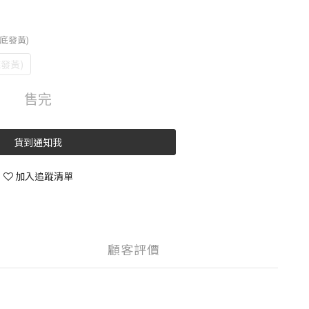
疵中底發黃)
底發黃)
售完
貨到通知我
加入追蹤清單
顧客評價