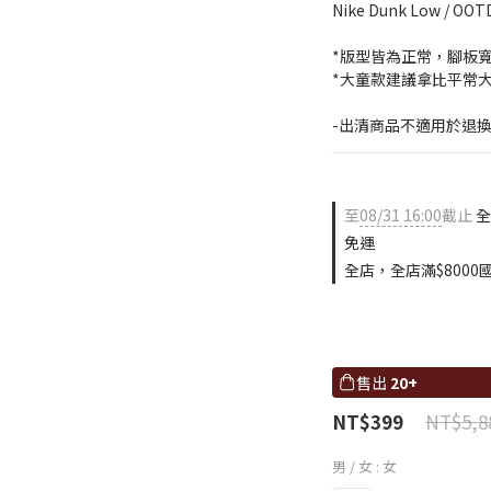
Nike Dunk Low / O
*版型皆為正常，腳板
*大童款建議拿比平常大
-出清商品不適用於退
至
08/31 16:00
截止
全
免運
全店，全店滿$8000
售出
20+
NT$5,8
NT$399
男 / 女
: 女