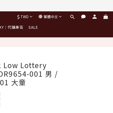
完不補)
$
TWD
繁體中文
OXY｜代購專區
SALE
完不補)
 Low Lottery
 DR9654-001 男 /
001 大童
貨
貨
貨