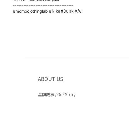
-----------------------------------
Nike #Dunk
灰
#momoclothinglab
#
#
ABOUT US
品牌故事
/
Our Story