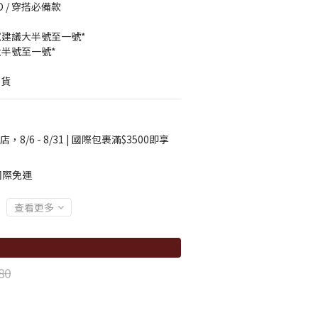
OTD / 穿搭必備款
寬建議大半號至一號*
半號至一號*
換貨
店，8/6 - 8/31 | 國際包裹滿$3500即享
國際免運
查看更多
80