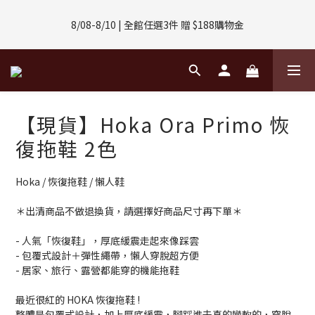
8/01-8/31 | 任選2件CUBOX正價商品 贈【威靈頓 / 波士頓墨鏡】
8/08-8/10 | 全館任選3件 贈 $188購物金
(數量有限售完不補)
8/01-8/31 | 任選2件CUBOX正價商品 贈【威靈頓 / 波士頓墨鏡】
(數量有限售完不補)
【現貨】Hoka Ora Primo 恢
復拖鞋 2色
Hoka / 恢復拖鞋 / 懶人鞋
＊出清商品不做退換貨，請選擇好商品尺寸再下單＊
- 人氣「恢復鞋」，厚底緩震走起來像踩雲
- 包覆式設計＋彈性繩帶，懶人穿脫超方便
- 居家、旅行、露營都能穿的機能拖鞋
最近很紅的 HOKA 恢復拖鞋 !
整體是包覆式設計，加上厚底緩震，腳踩進去真的蠻軟的，穿脫