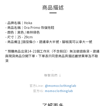
商品描述
- 品牌名稱｜Hoka
- 商品名稱｜Ora Primo 恢復拖鞋
- 顏色｜黑色 / 森林綠色
- 尺寸｜25 -
29cm
- 商品備注 |版型偏小，建議拿大半號，腳板寬可以拿大一號
* 預購商品出貨14-21個工作天（不含假日）無法做退換貨，建議
與現貨商品分開下單，下單表示同意商品頁描述嚴禁棄單及不取
貨
-
聯繫我們 ↓
官方Line:
@momoclothinglab
官方IG:
momoclothinglab
了解更多