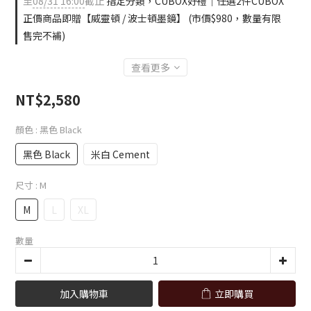
至
08/31 16:00
截止
指定分類，CUBOX好禮｜任選2件CUBOX
正價商品即贈【威靈頓 / 波士頓墨鏡】 (市價$980，數量有限
售完不補)
查看更多
NT$2,580
顏色
: 黑色 Black
黑色 Black
米白 Cement
尺寸
: M
M
L
XL
數量
加入購物車
立即購買