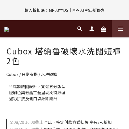
評價回饋｜訂單完成後7天內填寫5字以上評價，即可獲得$30購物
輸入折扣碼：MP03YYDS｜MP-03享95折優惠
金
指定付款方式｜即享2%回饋(信用卡、APPLE PAY、LINE PAY)
評價回饋｜訂單完成後7天內填寫5字以上評價，即可獲得$30購物
Cubox 塔納魯破壞水洗闊短褲
金
2色
Cubox / 日常穿搭 / 水洗短褲
- 半鬆緊腰圍設計，寬鬆五分版型
- 經刷色與做舊工藝呈現獨特紋理
- 迷彩拼接及側口袋細節設計
至
08/20 16:00
截止
全店，指定付款方式結帳 享有2%折扣