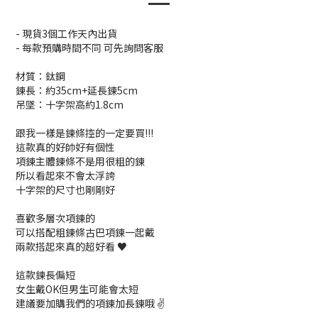
- 現貨3個工作天內出貨
- 每款預購時間不同 可先詢問客服
材質：鈦鋼
鍊長：約35cm+延長鍊5cm
吊墜：十字架高約1.8cm
跟我一樣是鍊條控的一定要買!!!
這款真的好帥好有個性
項鍊主體鍊條不是用很粗的鍊
所以看起來不會太浮誇
十字架的尺寸也剛剛好
喜歡多層次項鍊的
可以搭配粗鍊條古巴項鍊一起戴
兩款搭起來真的超好看 ♥
這款鍊長偏短
女生戴OK但男生可能會太短
建議要加購我們的項鍊加長鍊哦 ✌