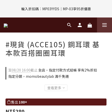
評價回饋｜訂單完成後7天內填寫5字以上評價，即可獲得$30購物
輸入折扣碼：MP03YYDS｜MP-03享95折優惠
金
指定付款方式｜即享2%回饋(信用卡、APPLE PAY、LINE PAY)
評價回饋｜訂單完成後7天內填寫5字以上評價，即可獲得$30購物
#現貨 (ACCE105) 鋼耳環 基
金
本款百搭圈圈耳環
至
08/20 16:00
截止
全店，指定付款方式結帳 享有2%折扣
指定分類，momobeautylab 滿千免運
查看更多
售出
100+
NT$280