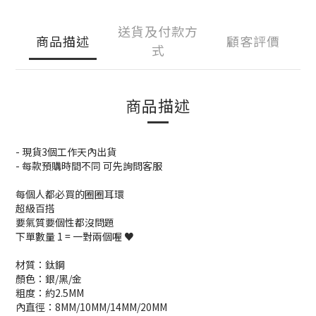
送貨及付款方
商品描述
顧客評價
式
商品描述
- 現貨3個工作天內出貨
- 每款預購時間不同 可先詢問客服
每個人都必買的圈圈耳環
超級百搭
要氣質要個性都沒問題
下單數量 1 = 一對兩個喔 ♥
材質：鈦鋼
顏色：銀/黑/金
粗度：約2.5MM
內直徑：8MM/10MM/14MM/20MM