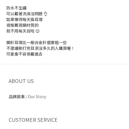
防水不生鏽
可以戴著洗澡沒問題 👌
如果懶得每天換耳環
很推薦買鋼材質的
就不用每天拔啦 😉
鋼針耳環比一般合金針還要粗一些
不建議剛打完耳洞沒多久的人購買喔！
可能會不容易戴進去
ABOUT US
品牌故事
/
Our Story
CUSTOMER SERVICE