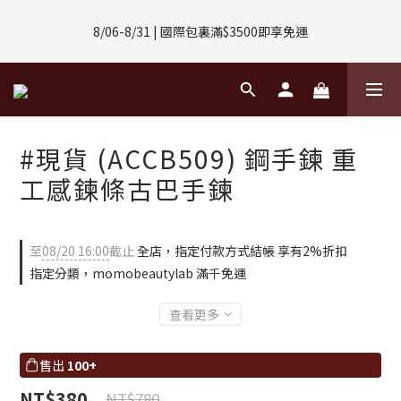
8/01-8/31 | 任選2件CUBOX正價商品 贈【威靈頓 / 波士頓墨鏡】
8/06-8/31 | 國際包裏滿$3500即享免運
(數量有限售完不補)
8/08-8/10 | 全館任選3件 贈 $188購物金
8/01-8/31 | 任選2件CUBOX正價商品 贈【威靈頓 / 波士頓墨鏡】
#現貨 (ACCB509) 鋼手鍊 重
(數量有限售完不補)
工感鍊條古巴手鍊
至
08/20 16:00
截止
全店，指定付款方式結帳 享有2%折扣
指定分類，momobeautylab 滿千免運
查看更多
售出
100+
NT$380
NT$780