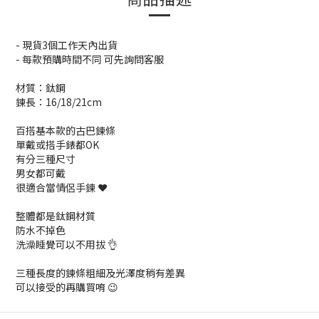
- 現貨3個工作天內出貨
- 每款預購時間不同 可先詢問客服
材質：鈦鋼
鍊長：16/18/21cm
百搭基本款的古巴鍊條
單戴或搭手錶都OK
有分三種尺寸
男女都可戴
很適合當情侶手鍊 ❤️
整體都是鈦鋼材質
防水不掉色
洗澡睡覺可以不用拔 👌
三種長度的鍊條粗細及光澤度稍有差異
可以接受的再購買唷 😉