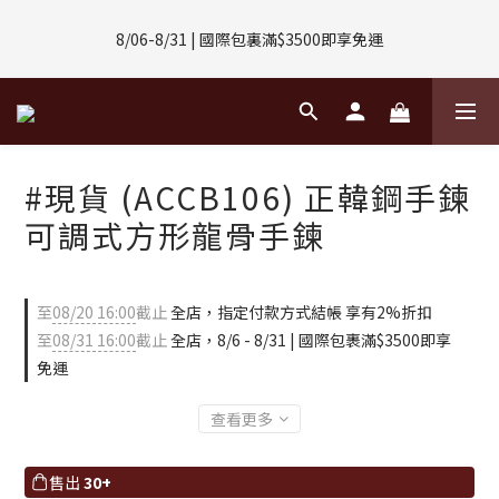
8/01-8/31 | 任選2件CUBOX正價商品 贈【威靈頓 / 波士頓墨鏡】
8/06-8/31 | 國際包裏滿$3500即享免運
(數量有限售完不補)
8/08-8/10 | 全館任選3件 贈 $188購物金
8/01-8/31 | 任選2件CUBOX正價商品 贈【威靈頓 / 波士頓墨鏡】
#現貨 (ACCB106) 正韓鋼手鍊
(數量有限售完不補)
可調式方形龍骨手鍊
至
08/20 16:00
截止
全店，指定付款方式結帳 享有2%折扣
至
08/31 16:00
截止
全店，8/6 - 8/31 | 國際包裹滿$3500即享
免運
查看更多
售出
30+