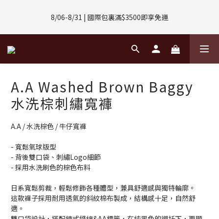
8/01-8/31 | 任選2件CUBOX正價商品 贈【威靈頓 / 波士頓墨鏡】
8/06-8/31 | 國際包裏滿$3500即享免運
(數量有限售完不補)
8/08-8/10 | 全館任選3件 贈 $188購物金
8/01-8/31 | 任選2件CUBOX正價商品 贈【威靈頓 / 波士頓墨鏡】
A.A Washed Brown Baggy
(數量有限售完不補)
水洗棕刺繡寬褲
A.A / 水洗棕色 / 牛仔寬褲
- 寬鬆氣球版型
- 背後雙口袋、刺繡Logo細節
- 採用水洗刷色的棕色布料
日系寬鬆剪裁，輕鬆修飾各種體型，兼具舒適感與獨特輪廓。
這款褲子採用耐用透氣的斜紋棉布製成，結構感十足，自然舒
適。
雙口袋設計，搭配鍊式縫線&AA標籤，在純黑色的襯托下，更顯