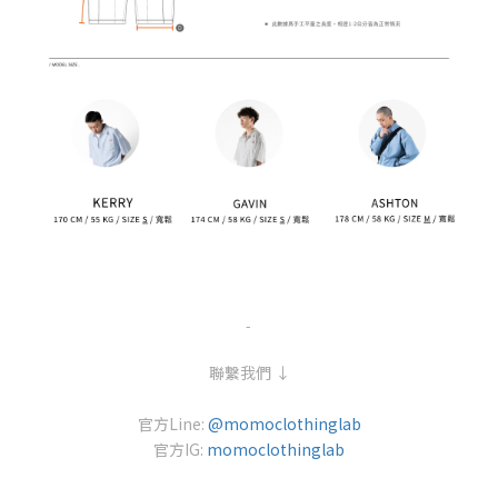
-
聯繫我們 ↓
官方Line:
@momoclothinglab
官方IG:
momoclothinglab