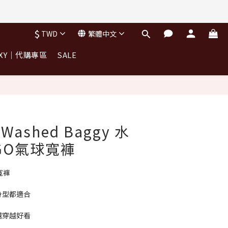
完不補)
$
TWD
繁體中文
完不補)
OXY｜代購專區
SALE
e Washed Baggy 水
GO氣球寬褲
球寬褲
身型都適合
越穿越好看