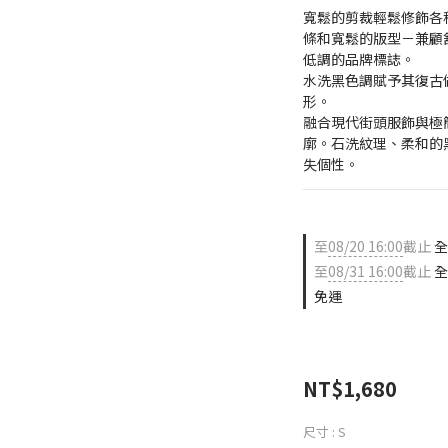
寬鬆的剪裁輕鬆修飾各
條和寬鬆的版型－兼顧
低調的品牌標誌。
水洗黑色調賦予其復古
形。
融合現代街頭服飾與極
廓。石洗紋理、柔和的
失個性。
至
08/20 16:00
截止
全
至
08/31 16:00
截止
全
免運
NT$1,680
尺寸
: S