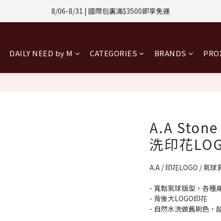
8/06-8/31 | 國際包裏滿$3500即享免運
1-8/31 | 任選2件CUBOX正價商品 贈【威靈頓 / 波士頓墨鏡】(數量有限售
8/08-8/10 | 全館任選3件 贈 $188購物金
1-8/31 | 任選2件CUBOX正價商品 贈【威靈頓 / 波士頓墨鏡】(數量有限售
DAILY NEED by M
CATEGORIES
BRANDS
PR
A.A Ston
洗印花LO
A.A / 印花LOGO / 氣
- 寬鬆氣球版型，各種
- 背後大LOGO印花
- 自然水洗做舊刷色，