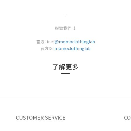
-
聯繫我們 ↓
官方Line:
@momoclothinglab
官方IG:
momoclothinglab
了解更多
CUSTOMER SERVICE
CO