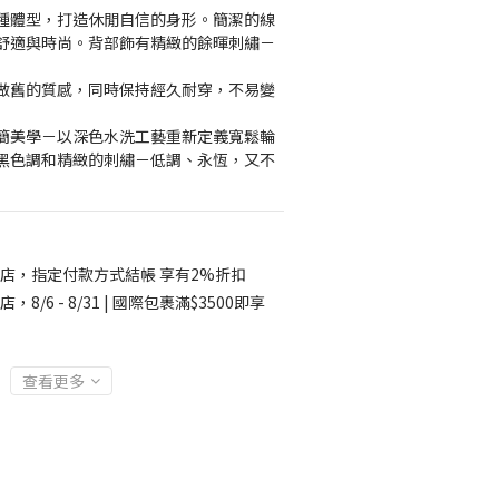
種體型，打造休閒自信的身形。簡潔的線
舒適與時尚。背部飾有精緻的餘暉刺繡－
做舊的質感，同時保持經久耐穿，不易變
簡美學－以深色水洗工藝重新定義寬鬆輪
黑色調和精緻的刺繡－低調、永恆，又不
店，指定付款方式結帳 享有2%折扣
店，8/6 - 8/31 | 國際包裹滿$3500即享
查看更多