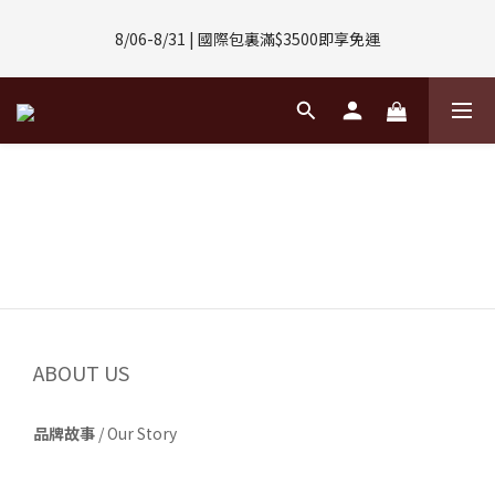
8/01-8/31 | 任選2件CUBOX正價商品 贈【威靈頓 / 波士頓墨鏡】
8/06-8/31 | 國際包裏滿$3500即享免運
(數量有限售完不補)
8/08-8/10 | 全館任選3件 贈 $188購物金
8/01-8/31 | 任選2件CUBOX正價商品 贈【威靈頓 / 波士頓墨鏡】
(數量有限售完不補)
ABOUT US
品牌故事
/
Our Story