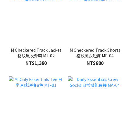
M Checkered Track Jacket
M Checkered Track Shorts
格紋風衣外套 MJ-02
格紋風衣短褲 MP-04
NT$1,380
NT$880