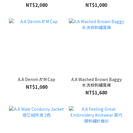
NT$2,080
NT$1,080
A.A Denim A*M Cap
A.A Washed Brown Baggy
水洗棕刺繡寬褲
NT$1,080
NT$1,680