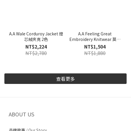
A.A Wale Corduroy Jacket 燈
A.A Feeling Great
芯絨夾克 2色
Embroidery Knitwear 莫代
爾刺繡針織衫
NT$2,224
NT$1,504
NT$2,780
NT$1,880
查看更多
ABOUT US
品牌故事
/
Our Story