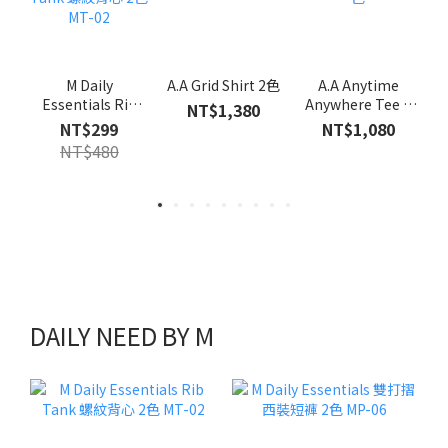
M Daily
A.A Grid Shirt 2色
A.A Anytime
Essentials Rib
Anywhere Tee 5
NT$1,380
Tank 螺紋背心 2色
色
NT$299
NT$1,080
MT-02
NT$480
DAILY NEED BY M