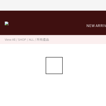
NEW ARRI
View All
/
SHOP
/
ALL / 所有產品