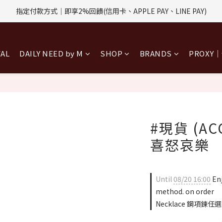
評價回饋｜訂單完成後7天內填寫5字以上評價，即可獲得$30購物金
指定付款方式｜即享2%回饋(信用卡、APPLE PAY、LINE PAY)
評價回饋｜訂單完成後7天內填寫5字以上評價，即可獲得$30購物金
VAL
DAILY NEED by M
SHOP
BRANDS
PROXY
#現貨 (AC
喜怒哀樂
Until
08/20 16:00
Enj
method. on order
Necklace 鋼項鍊任選三