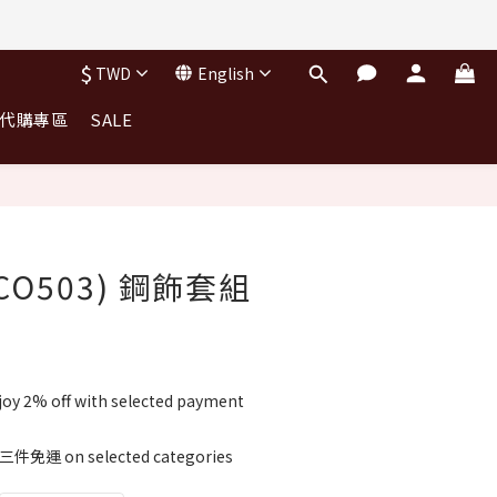
$
TWD
English
｜代購專區
SALE
CO503) 鋼飾套組
oy 2% off with selected payment
件免運 on selected categories