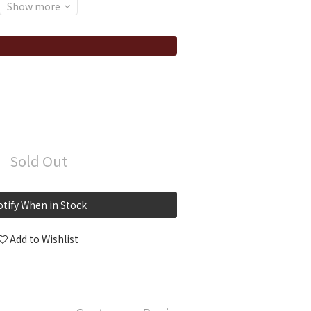
Show more
Sold Out
tify When in Stock
Add to Wishlist