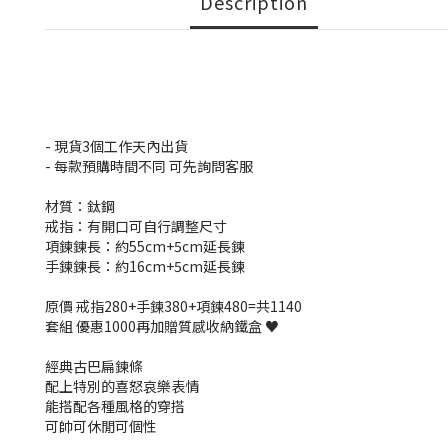
Description
- 現貨3個工作天內出貨
- 每款預購時間不同 可先詢問客服
材質：鈦鋼
戒指：有開口可自行調整尺寸
項鍊鍊長：約55cm+5cm延長鍊
手鍊鍊長：約16cm+5cm延長鍊
原價 戒指280+手鍊380+項鍊480=共1140
套組 優惠1000再加贈質感收納鐵盒 ♥
經典古巴扁鍊條
配上特別的喜怒哀樂表情
能搭配各種風格的穿搭
可帥可休閒可個性